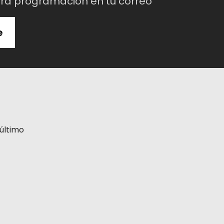
tra programación en tu correo
e
último