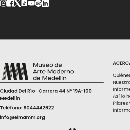
ACERC
Quiéne
Nuestra
Informe
Ciudad Del Río · Carrera 44 N° 19A-100
Así lo
Medellín
Pilares 
Teléfono: 6044442622
Informa
info@elmamm.org