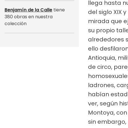
llega hasta n
Benjamín de la Calle
tiene
del siglo XIX 
380 obras en nuestra
mirada que ej
colección
su propio tall
alrededores s
ello desfilar
Antioquia, mil
de circo, pa
homosexuales,
ladrones, car
habían estado
ver, según hi
Montoya, con
sin embargo, 