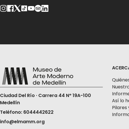
ACERC
Quiéne
Nuestra
Informe
Ciudad Del Río · Carrera 44 N° 19A-100
Así lo
Medellín
Pilares 
Teléfono: 6044442622
Informa
info@elmamm.org