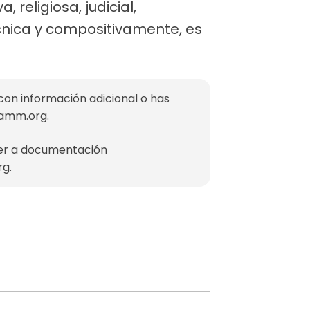
 religiosa, judicial,
cnica y compositivamente, es
con información adicional o has
mamm.org
.
der a documentación
rg
.