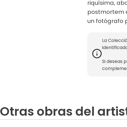
riquísima, aba
postmortem e 
un fotógrafo p
La Colecció
identificad
Si deseas 
complemen
Otras obras del artis