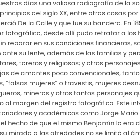
uestros días una valiosa radiografía de la s
y principios del siglo XX, entre otras cosas p
erció De la Calle y que fue su bandera. En 1
er fotográfico, desde allí pudo retratar a los
in reparar en sus condiciones financieras, so
on ante su lente, además de las familias y p
itares, toreros y religiosos; y otros personaj
rejas de amantes poco convencionales, tant
 “falsas mujeres” o travestis, mujeres desnu
gueros, mineros y otros tantos personajes qu
 al margen del registro fotográfico. Este int
storiadores y académicos como Jorge Mario
 el hecho de que el mismo Benjamín lo era 
su mirada a las otredades no se limitó al ám