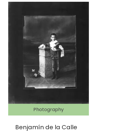
Photography
Ph
Benjamín de la Calle
Benjamín