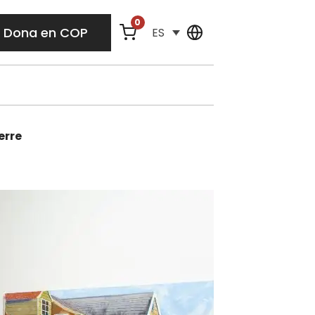
0
Dona en COP
ES
erre