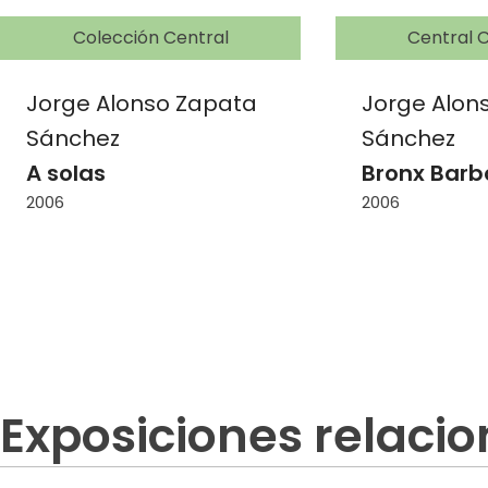
Colección Central
Central C
Jorge Alonso Zapata
Jorge Alon
Sánchez
Sánchez
A solas
Bronx Barb
2006
2006
Exposiciones relaci