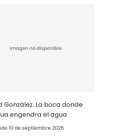
Iván Arg
Desde 2
id González. La boca donde
gua engendra el agua
de 10 de septiembre 2026