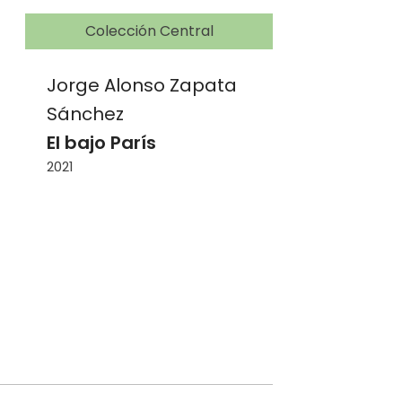
Colección Central
Centr
Jorge Alonso Zapata
Jorge A
Sánchez
Sánchez
El bajo París
Bronx B
2021
2006