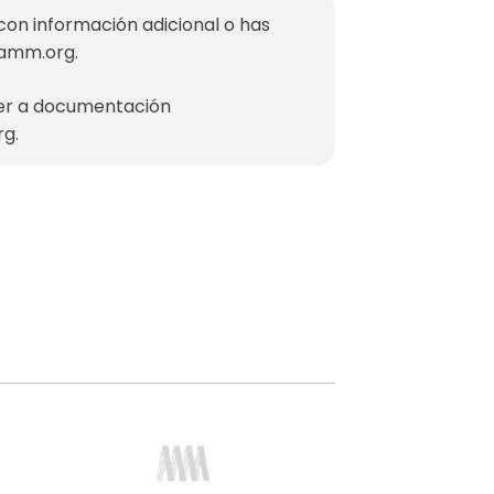
con información adicional o has
mamm.org
.
der a documentación
rg
.