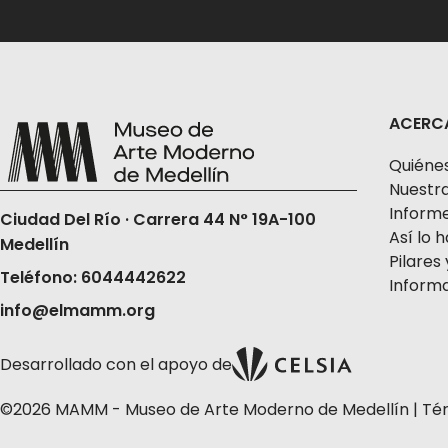
ACERC
Quiéne
Nuestra
Informe
Ciudad Del Río · Carrera 44 N° 19A-100
Así lo
Medellín
Pilares 
Teléfono: 6044442622
Informa
info@elmamm.org
Desarrollado con el apoyo de
©2026 MAMM - Museo de Arte Moderno de Medellín |
Té