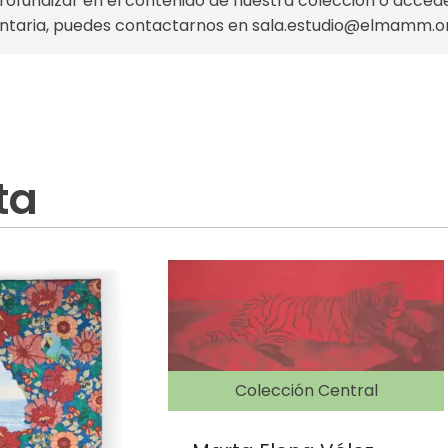
profundizar en el contenido de nuestra colección o acce
taria, puedes contactarnos en
sala.estudio@elmamm.o
ta
Colección Central