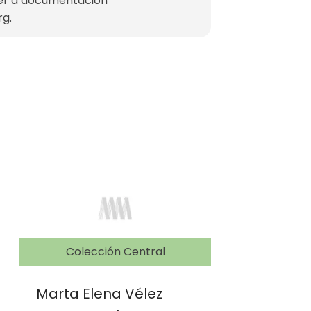
der a documentación
rg
.
Colección Central
Marta Elena Vélez