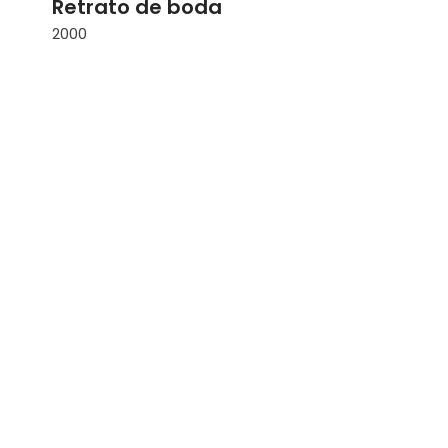
Retrato de boda
2000
Colec
Marta El
Telón d
1987