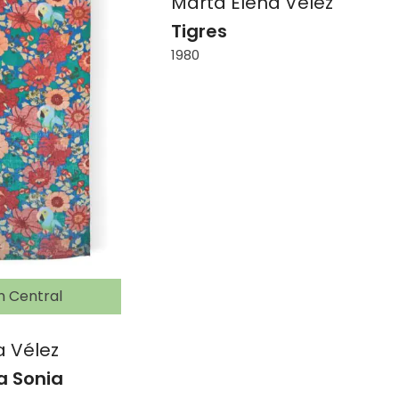
Marta Elena Vélez
Tigres
1980
n Central
a Vélez
a Sonia