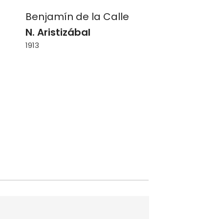
Benjamín de la Calle
Benjamín
N. Aristizábal
Pedro Lui
1913
s.f.
Iván Arg