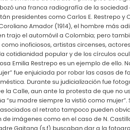
sbozó una franca radiografía de la sociedad
tán presidentes como Carlos E. Restrepo y 
oroliano Amador (1914), el hombre más adin
uien trajo el automóvil a Colombia; pero tamb
como inoficiosos, artistas circenses, actore
la cotidianidad popular y de los círculos ocul
osa Emilia Restrepo es un ejemplo de ello.
ujer” fue enjuiciada por robar las casas de 
stica. Durante su judicialización fue fot
 la Calle, aun ante la protesta de que no u
a “su madre siempre la vistió como mujer”. 
asociados al retrato tampoco pueden obviars
n de imágenes como en el caso de N. Castillo
re Gaitana (s.f) buscaban dar a la fotogra