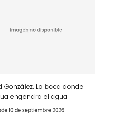
Desde 2
id González. La boca donde
gua engendra el agua
de 10 de septiembre 2026