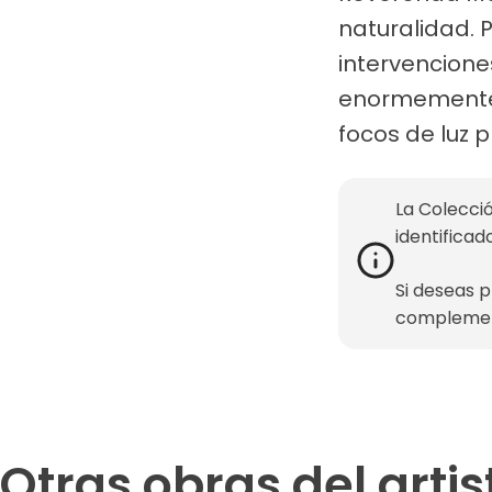
naturalidad. 
intervencione
enormemente 
focos de luz 
La Colecció
identificad
Si deseas 
complemen
Otras obras del artis