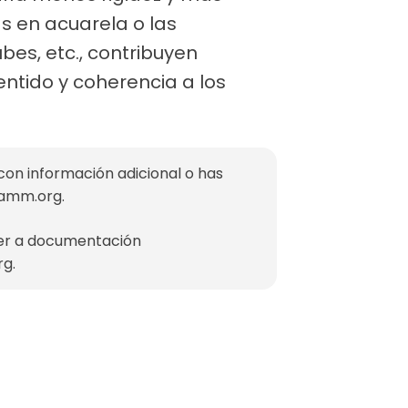
s en acuarela o las
bes, etc., contribuyen
tido y coherencia a los
con información adicional o has
mamm.org
.
der a documentación
rg
.