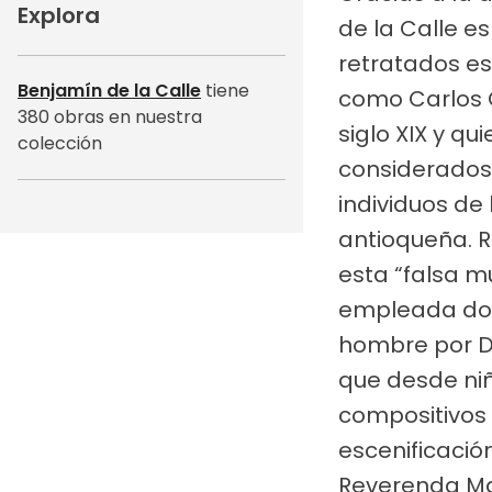
Explora
de la Calle e
retratados es
Benjamín de la Calle
tiene
como Carlos C
380 obras en nuestra
siglo XIX y q
colección
considerados 
individuos de 
antioqueña. R
esta “falsa m
empleada domé
hombre por De
que desde niñ
compositivos 
escenificació
Reverenda Mad